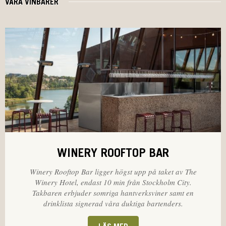
VÅRA VINBARER
WINERY ROOFTOP BAR
Winery Rooftop Bar ligger högst upp på taket av The
Winery Hotel, endast 10 min från Stockholm City.
Takbaren erbjuder somriga hantverksviner samt en
drinklista signerad våra duktiga bartenders.