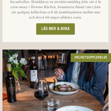
huvudrollen. Skräddarsy en trerättersmiddag från vår à la
carte-meny i Terreno Kitchen, botanisera bland viner från
vår gedigna källarlista och låt kombinationen mellan mat
och dryck bli något alldeles extra.
LÄS MER & BOKA
HELHETSUPPLEVELSE