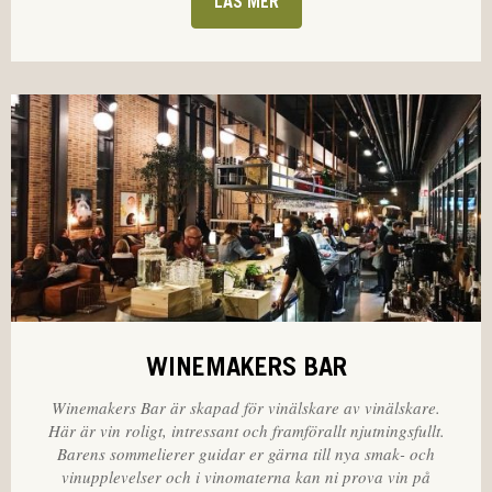
LÄS MER
WINEMAKERS BAR
Winemakers Bar är skapad för vinälskare av vinälskare.
Här är vin roligt, intressant och framförallt njutningsfullt.
Barens sommelierer guidar er gärna till nya smak- och
vinupplevelser och i vinomaterna kan ni prova vin på