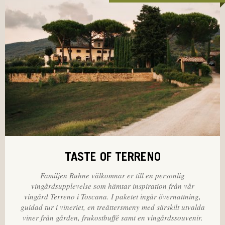
TASTE OF TERRENO
Familjen Ruhne välkomnar er till en personlig
vingårdsupplevelse som hämtar inspiration från vår
vingård Terreno i Toscana. I paketet ingår övernattning,
guidad tur i vineriet, en treättersmeny med särskilt utvalda
viner från gården, frukostbuffé samt en vingårdssouvenir.