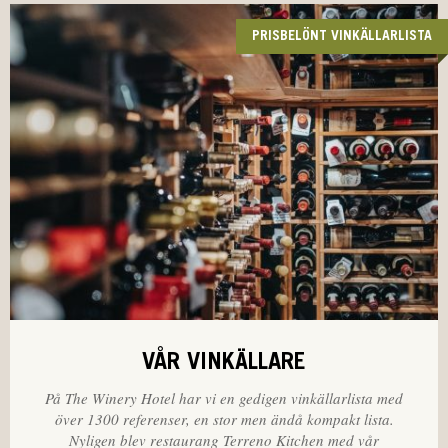
PRISBELÖNT VINKÄLLARLISTA
VÅR VINKÄLLARE
På The Winery Hotel har vi en gedigen vinkällarlista med
över 1300 referenser, en stor men ändå kompakt lista.
Nyligen blev restaurang Terreno Kitchen med vår