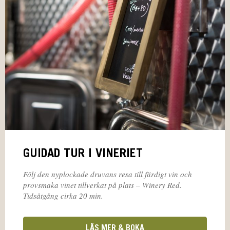
GUIDAD TUR I VINERIET
Följ den nyplockade druvans resa till färdigt vin och
provsmaka vinet tillverkat på plats – Winery Red.
Tidsåtgång cirka 20 min.
LÄS MER & BOKA