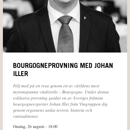
BOURGOGNEPROVNING MED JOHAN
ILLER
Följ med på en resa genom ett av världens mest
mytomspunna vindistrikt – Bourgogne. Under denna
exklusiva provning guidar en av Sveriges främsta
bourgogneexperter Johan Iller från Vingruppen dig
genom regionens unika terroir, historia och
vintraditioner.
Onsdag, 26 augusti - 18:00