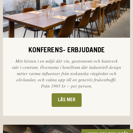
KONFERENS- ERBJUDANDE
Möt hösten i en miljö där vin, gastronomi och hantverk
står i centrum. Övernatta i hotellrum där industriell design
möter varma influenser från toskanska vingårdar och
olivlundar, och vakna upp till en generös frukostbuffé.
Från 1995 kr :- per person.
LÄS MER