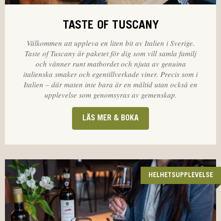
TASTE OF TUSCANY
Välkommen att uppleva en liten bit av Italien i Sverige.
Taste of Tuscany är paketet för dig som vill samla familj
och vänner runt matbordet och njuta av genuina
italienska smaker och egentillverkade viner. Precis som i
Italien – där maten inte bara är en måltid utan också en
upplevelse som genomsyras av gemenskap.
LÄS MER & BOKA
HELHETSUPPLEVELSE