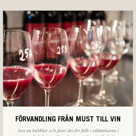
FÖRVANDLING FRÅN MUST TILL VIN
Just nu bubblar och jäser det för fullt i ståltankarna i