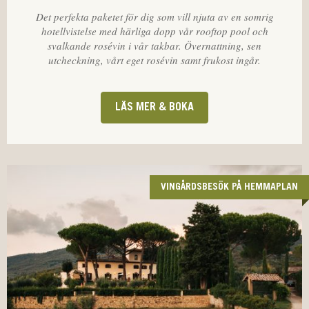
Det perfekta paketet för dig som vill njuta av en somrig
hotellvistelse med härliga dopp vår rooftop pool och
svalkande rosévin i vår takbar. Övernattning, sen
utcheckning, vårt eget rosévin samt frukost ingår.
LÄS MER & BOKA
VINGÅRDSBESÖK PÅ HEMMAPLAN