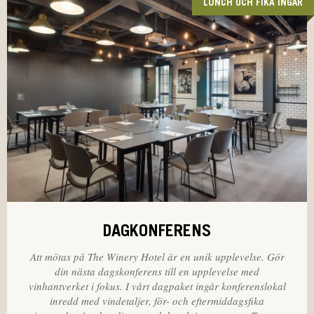
LUNCH OCH FIKA INGÅR
DAGKONFERENS
Att mötas på The Winery Hotel är en unik upplevelse. Gör
din nästa dagskonferens till en upplevelse med
vinhantverket i fokus. I vårt dagpaket ingår konferenslokal
inredd med vindetaljer, för- och eftermiddagsfika