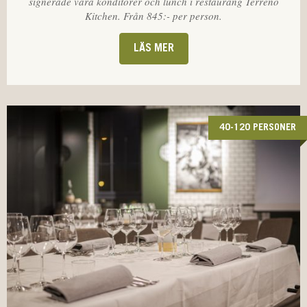
signerade våra konditorer och lunch i restaurang Terreno
Kitchen. Från 845:- per person.
LÄS MER
40-120 PERSONER