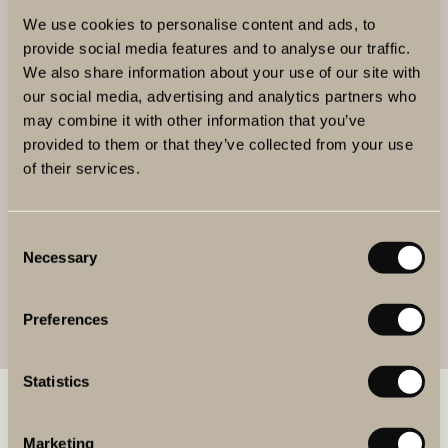
We use cookies to personalise content and ads, to
24 SEP.
CHIANTI CLASSICO MASTERCLASS
provide social media features and to analyse our traffic.
We also share information about your use of our site with
our social media, advertising and analytics partners who
22 OKT.
TOSCANA VS. PIEMONTE – EN VÄNSKAPLIG
VINMATCH
may combine it with other information that you’ve
provided to them or that they’ve collected from your use
of their services.
ALLTID PÅ THE WINERY HOTEL
Consent
GUIDAD TUR I VINERIET
Necessary
Selection
ÅTERKOMMANDE VINPROVNINGAR
Preferences
Statistics
BOKA MAT & DRYCK
Marketing