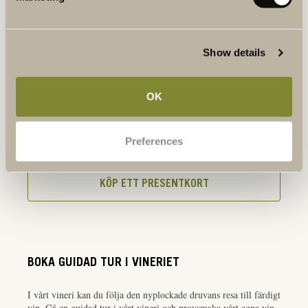
BOKA BORD
Show details
BOKA VINPROVNING
OK
Preferences
KÖP PRESENTKORT
KÖP ETT PRESENTKORT
BOKA GUIDAD TUR I VINERIET
I vårt vineri kan du följa den nyplockade druvans resa till färdigt
vin. Gå en guidad tur i vårt vineri och provsmaka vårt egna vin,