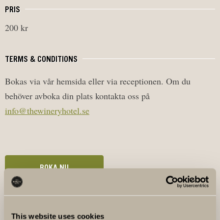
PRIS
200 kr
TERMS & CONDITIONS
Bokas via vår hemsida eller via receptionen. Om du
behöver avboka din plats kontakta oss på
info@thewineryhotel.se
BOKA NU
VINPROVNINGAR & EVENT
This website uses cookies
26 AUG.
BOURGOGNEPROVNING MED JOHAN ILLER