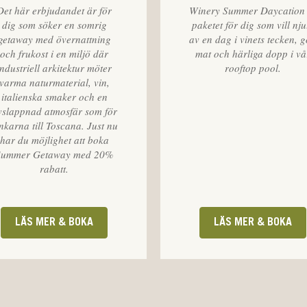
Det här erbjudandet är för
Winery Summer Daycation
dig som söker en somrig
paketet för dig som vill nju
getaway med övernattning
av en dag i vinets tecken, 
och frukost i en miljö där
mat och härliga dopp i vå
industriell arkitektur möter
rooftop pool.
varma naturmaterial, vin,
italienska smaker och en
vslappnad atmosfär som för
nkarna till Toscana. Just nu
har du möjlighet att boka
Summer Getaway med 20%
rabatt.
LÄS MER & BOKA
LÄS MER & BOKA