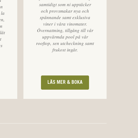
a
samtidigt som ni upptäcker
en
och provsmakar nya och
 la
spännande samt exklusiva
en,
viner i våra vinomater.
ån
Övernattning, tillgång till vår
låt
uppvärmda pool på vår
t
rooftop, sen utcheckning samt
es
frukost ingår.
LÄS MER & BOKA