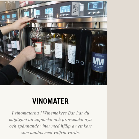
VINOMATER
I vinomaterna i Winemakers Bar har du
möjlighet att upptäcka och provsmaka nya
och spännande viner med hjälp av ett kort
som laddas med valfritt värde.