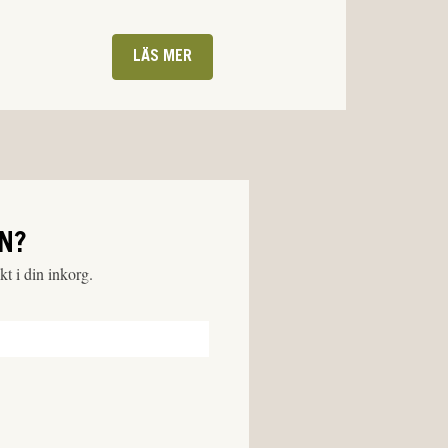
LÄS MER
N?
t i din inkorg.