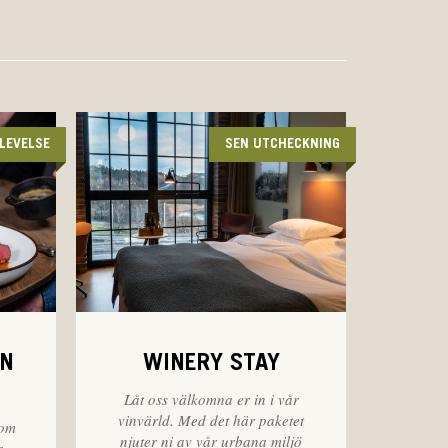
LEVELSE
SEN UTCHECKNING
EN
WINERY STAY
Låt oss välkomna er in i vår
vinvärld. Med det här paketet
som
njuter ni av vår urbana miljö