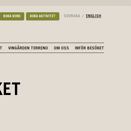
SVENSKA
/
ENGLISH
BOKA BORD
BOKA AKTIVITET
NT
VINGÅRDEN TERRENO
OM OSS
INFÖR BESÖKET
KET
.