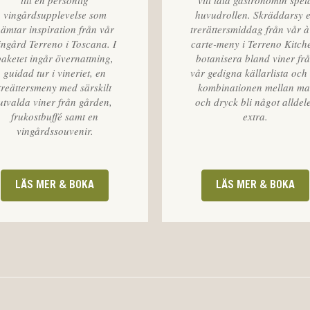
till en personlig
vill låta gastronomin spel
vingårdsupplevelse som
huvudrollen. Skräddarsy 
ämtar inspiration från vår
trerättersmiddag från vår à
ingård Terreno i Toscana. I
carte-meny i Terreno Kitch
paketet ingår övernattning,
botanisera bland viner fr
guidad tur i vineriet, en
vår gedigna källarlista och 
treättersmeny med särskilt
kombinationen mellan ma
utvalda viner från gården,
och dryck bli något alldel
frukostbuffé samt en
extra.
vingårdssouvenir.
LÄS MER & BOKA
LÄS MER & BOKA