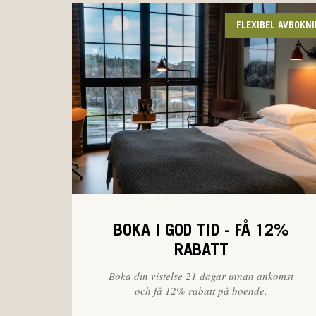
FLEXIBEL AVBOKN
BOKA I GOD TID - FÅ 12%
RABATT
Boka din vistelse 21 dagar innan ankomst
och få 12% rabatt på boende.