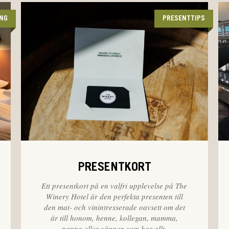
ING
PRESENTTIPS
PRESENTKORT
Ett presentkort på en valfri upplevelse på The
Winery Hotel är den perfekta presenten till
den mat- och vinintresserade oavsett om det
är till honom, henne, kollegan, mamma,
pappa eller vännen som har allt.