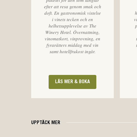
paketet för den som längtar
efter att resa genom smak och
doft. En gastronomisk vistelse
h
i vinets tecken och en
v
helhetsupplevelse av The
Winery Hotel. Övernattning,
vinomatkort, vinprovning, en
fyrarätters middag med vin
samt hotellfrukost ingår.
LÄS MER & BOKA
UPPTÄCK MER