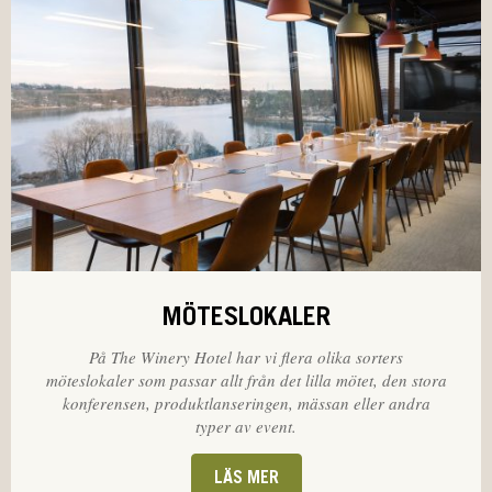
MÖTESLOKALER
På The Winery Hotel har vi flera olika sorters
möteslokaler som passar allt från det lilla mötet, den stora
konferensen, produktlanseringen, mässan eller andra
typer av event.
LÄS MER