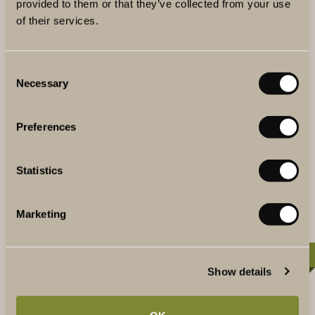
provided to them or that they’ve collected from your use
of their services.
Consent
VÅRT VINERI
Necessary
Selection
The Winery Hotel är världens mest nordliga urbana
vineri. Bakom glasväggen i lobbyn finns här det fullt
utrustade vineriet med tankar i rostfritt stål och ekfat av
Preferences
olika storlekar och ursprung.
Statistics
LÄS MER
Marketing
20-60 PERSONER
Show details