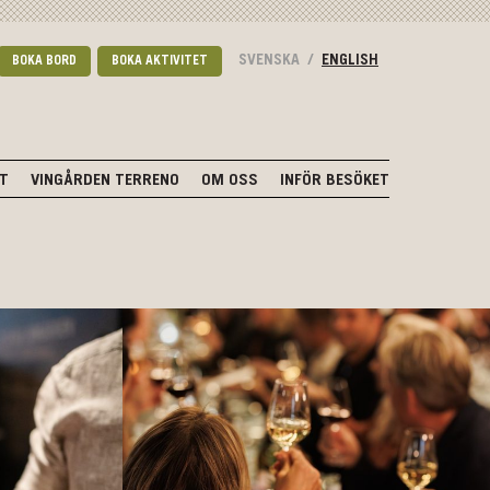
SVENSKA
/
ENGLISH
BOKA BORD
BOKA AKTIVITET
NT
VINGÅRDEN TERRENO
OM OSS
INFÖR BESÖKET