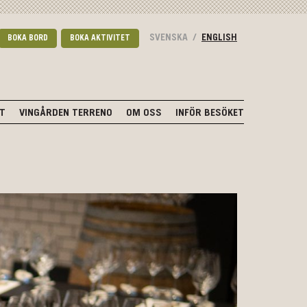
SVENSKA
/
ENGLISH
BOKA BORD
BOKA AKTIVITET
NT
VINGÅRDEN TERRENO
OM OSS
INFÖR BESÖKET