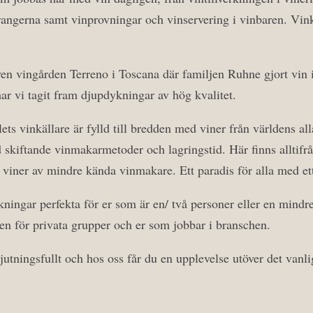
rangerna samt vinprovningar och vinservering i vinbaren. Vin
 även vingården Terreno i Toscana där familjen Ruhne gjort vin 
r vi tagit fram djupdykningar av hög kvalitet.
lets vinkällare är fylld till bredden med viner från världens all
 skiftande vinmakarmetoder och lagringstid. Här finns alltifrån
 viner av mindre kända vinmakare. Ett paradis för alla med ett
ningar perfekta för er som är en/ två personer eller en mind
llen för privata grupper och er som jobbar i branschen.
utningsfullt och hos oss får du en upplevelse utöver det vanli