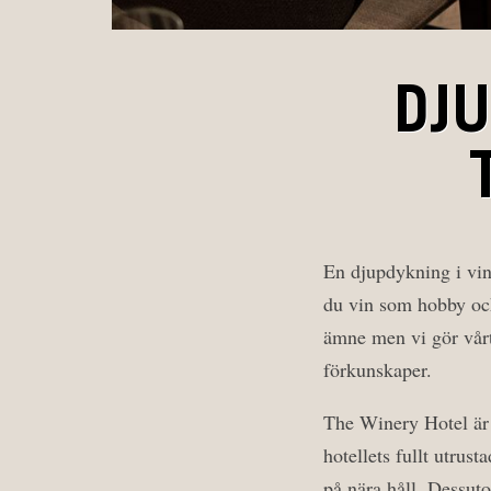
DJU
En djupdykning i vin
du vin som hobby och v
ämne men vi gör vårt
förkunskaper.
The Winery Hotel är d
hotellets fullt utrus
på nära håll. Dessuto