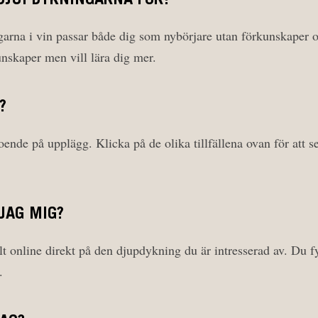
 DJUPDYKNINGARNA FÖR?
arna i vin passar både dig som nybörjare utan förkunskaper 
unskaper men vill lära dig mer.
?
oende på upplägg. Klicka på de olika tillfällena ovan för att se
JAG MIG?
 online direkt på den djupdykning du är intresserad av. Du fyl
.