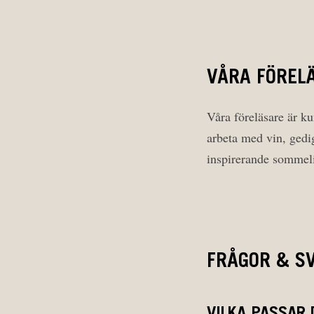
VÅRA FÖREL
Våra föreläsare är ku
arbeta med vin, gedi
inspirerande sommeli
FRÅGOR & S