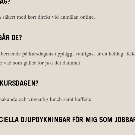
JAG?
h säkert med kort direkt vid anmälan online.
GÅR DE?
 beroende på kursdagens upplägg, vanligast är en heldag. Kli
 se vad som gäller för just det datumet.
 KURSDAGEN?
smakande och vinvänlig lunch samt kaffe/te.
CIELLA DJUPDYKNINGAR FÖR MIG SOM JOBBAR