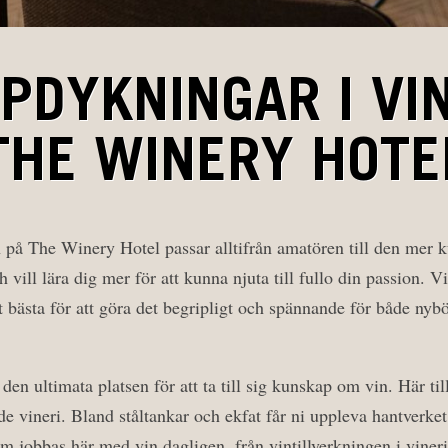
PDYKNINGAR I VI
THE WINERY HOTE
 på The Winery Hotel passar alltifrån amatören till den mer 
ill lära dig mer för att kunna njuta till fullo din passion. Vin
 bästa för att göra det begripligt och spännande för både nyb
en ultimata platsen för att ta till sig kunskap om vin. Här till
tade vineri. Bland ståltankar och ekfat får ni uppleva hantverk
m jobbas här med vin dagligen, från vintillverkningen i vinerie