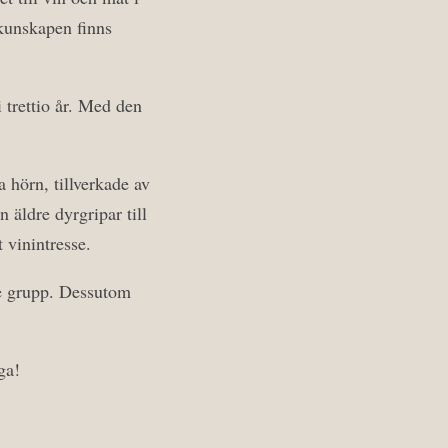
kunskapen finns
i trettio år. Med den
a hörn, tillverkade av
 äldre dyrgripar till
 vinintresse.
re grupp. Dessutom
ga!