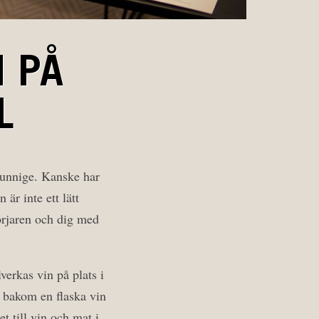
N PÅ
L
kunnige. Kanske har
 är inte ett lätt
örjaren och dig med
verkas vin på plats i
et bakom en flaska vin
t till vin och mat i