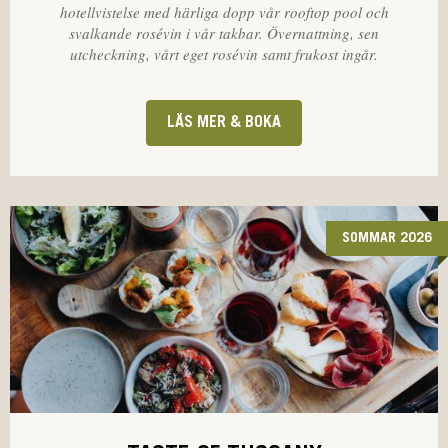
hotellvistelse med härliga dopp vår rooftop pool och
svalkande rosévin i vår takbar. Övernattning, sen
utcheckning, vårt eget rosévin samt frukost ingår.
LÄS MER & BOKA
SOMMAR 2026