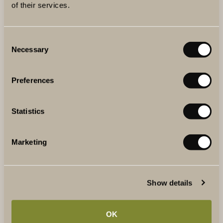
of their services.
Consent
Necessary
Selection
Preferences
Statistics
UTFLYKTER & AKTIVITETER
Löpturer i Hagaparken, SUP-turer och kanotpaddling i
Marketing
Brunnsviken, yoga eller en picknickutflykt med cykel till
Ulriksdals slott. The Winery Hotel är en perfekt
utgångspunkt för en naturnära och aktiv semester.
Show details
LÄS MER
OK