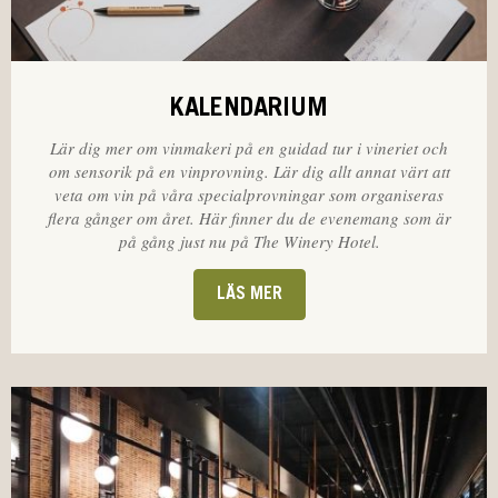
KALENDARIUM
Lär dig mer om vinmakeri på en guidad tur i vineriet och
om sensorik på en vinprovning. Lär dig allt annat värt att
veta om vin på våra specialprovningar som organiseras
flera gånger om året. Här finner du de evenemang som är
på gång just nu på The Winery Hotel.
LÄS MER