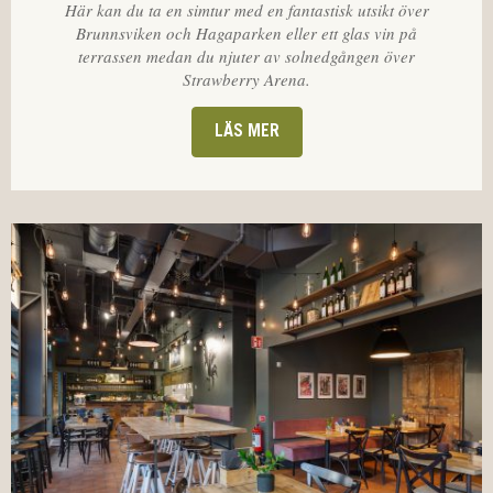
Här kan du ta en simtur med en fantastisk utsikt över
Brunnsviken och Hagaparken eller ett glas vin på
terrassen medan du njuter av solnedgången över
Strawberry Arena.
LÄS MER