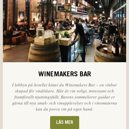
WINEMAKERS BAR
I lobbyn på hotellet hittar du Winemakers Bar – en vinbar
skapad för vinälskare. Här är vin roligt, intressant och
framförallt njutningsfullt. Barens sommelierer guidar er
gärna till nya smak- och vinupplevelser och i vinomaterna
kan du prova vin på egen hand.
LÄS MER