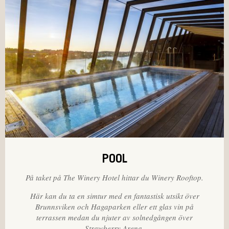
POOL
På taket på The Winery Hotel hittar du Winery Rooftop.
Här kan du ta en simtur med en fantastisk utsikt över
Brunnsviken och Hagaparken eller ett glas vin på
terrassen medan du njuter av solnedgången över
Strawberry Arena.