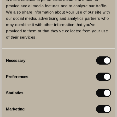
provide social media features and to analyse our traffic.
We also share information about your use of our site with
our social media, advertising and analytics partners who
may combine it with other information that you’ve
provided to them or that they’ve collected from your use
of their services.
Consent
Necessary
Selection
Preferences
WINERY ROOFTOP BAR
Statistics
Winery Rooftop Bar ligger högst upp på taket av The
Winery Hotel. Här njuter du som hotellgäst av gott vin
Marketing
med en hisnande utsikt över Brunnsviken. Öppet under
sommarmånaderna.