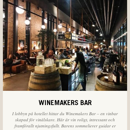
WINEMAKERS BAR
I lobbyn på hotellet hittar du Winemakers Bar – en vinbar
skapad för vinälskare. Här är vin roligt, intressant och
framförallt njutningsfullt. Barens sommelierer guidar er