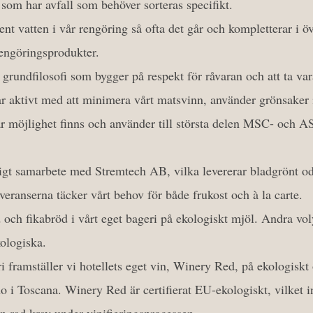
 som har avfall som behöver sorteras specifikt.
ent vatten i vår rengöring så ofta det går och kompletterar i ö
rengöringsprodukter.
n grundfilosofi som bygger på respekt för råvaran och att ta va
ar aktivt med att minimera vårt matsvinn, använder grönsaker i
är möjlighet finns och använder till största delen MSC- och A
tigt samarbete med Stremtech AB, vilka levererar bladgrönt od
eranserna täcker vårt behov för både frukost och à la carte.
d och fikabröd i vårt eget bageri på ekologiskt mjöl. Andra v
ologiska.
ri framställer vi hotellets eget vin, Winery Red, på ekologiskt
o i Toscana. Winery Red är certifierat EU-ekologiskt, vilket i