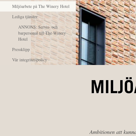
Miljöarbete på The Winery Hotel
Lediga tjänster
ANNONS: Servis- och
barpersonal till The Winery
Hotel
Pressklipp
Vår integritetspolicy
MILJÖ
Ambitionen att kunna