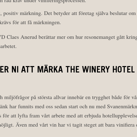
n rad krav under vinifieringsprocessen.
g, positiv märkning. Det betyder att företag själva beslutar o
krävs för att få märkningen.
D Claes Anerud berättar mer om hur resonemanget gått kring
arbetet.
JER NI ATT MÄRKA THE WINERY HOTEL
ch miljöfrågor på största allvar innebär en trygghet både för v
ötänk har funnits med oss sedan start och nu med Svanenmärkn
gs för att lyfta fram vårt arbete med att erbjuda hotellupplevels
ligt. Även med vårt vin har vi tagit steget att bara vinifiera