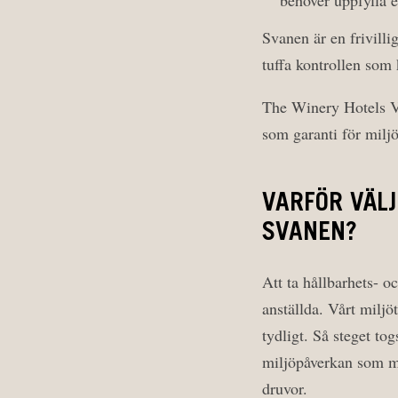
behöver uppfylla e
Svanen är en frivilli
tuffa kontrollen som 
The Winery Hotels V
som garanti för miljö
VARFÖR VÄL
SVANEN?
Att ta hållbarhets- o
anställda. Vårt milj
tydligt. Så steget to
miljöpåverkan som möj
druvor.