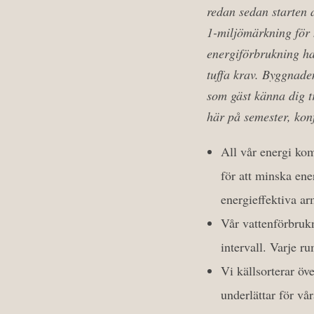
redan sedan starten 
1-miljömärkning för h
energiförbrukning ha
tuffa krav. Byggnad
som gäst känna dig t
här på semester, kon
All vår energi kom
för att minska en
energieffektiva ar
Vår vattenförbrukn
intervall. Varje r
Vi källsorterar öv
underlättar för vå