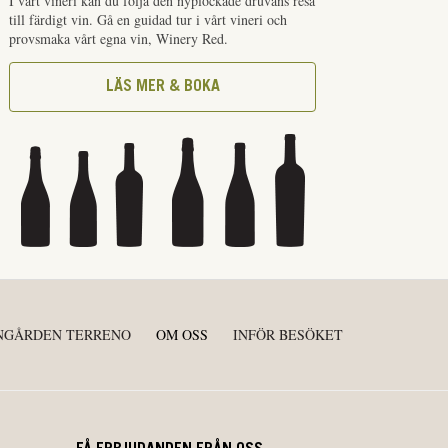
I vårt vineri kan du följa den nyplockade druvans resa
till färdigt vin. Gå en guidad tur i vårt vineri och
provsmaka vårt egna vin, Winery Red.
LÄS MER & BOKA
NGÅRDEN TERRENO
OM OSS
INFÖR BESÖKET