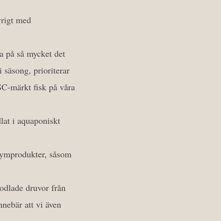
vrigt med
ra på så mycket det
 säsong, prioriterar
SC-märkt fisk på våra
lat i aquaponiskt
olymprodukter, såsom
 odlade druvor från
nnebär att vi även