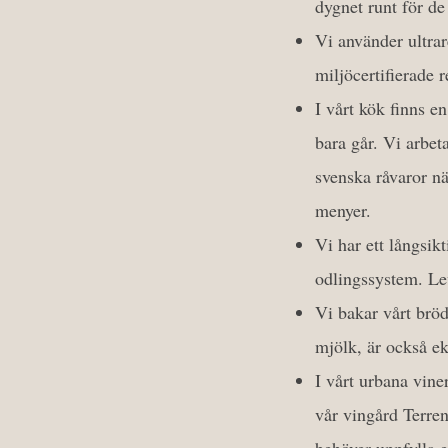
dygnet runt för de
Vi använder ultrar
miljöcertifierade 
I vårt kök finns e
bara går. Vi arbet
svenska råvaror n
menyer.
Vi har ett långsik
odlingssystem. Lev
Vi bakar vårt brö
mjölk, är också ek
I vårt urbana vine
vår vingård Terren