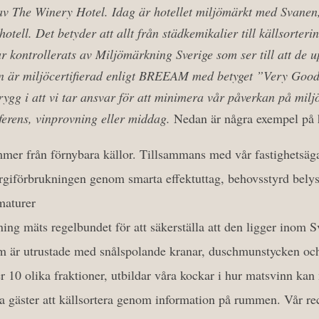
av The Winery Hotel. Idag är hotellet miljömärkt med Svanen,
otell. Det betyder att allt från städkemikalier till källsorteri
r kontrollerats av Miljömärkning Sverige som ser till att de 
en är miljöcertifierad enligt BREEAM med betyget ”Very Goo
rygg i att vi tar ansvar för att minimera vår påverkan på milj
ferens, vinprovning eller middag.
Nedan är några exempel på h
mer från förnybara källor. Tillsammans med vår fastighetsägar
ergiförbrukningen genom smarta effektuttag, behovsstyrd bely
maturer
ing mäts regelbundet för att säkerställa att den ligger inom S
um är utrustade med snålspolande kranar, duschmunstycken och 
er 10 olika fraktioner, utbildar våra kockar i hur matsvinn ka
ra gäster att källsortera genom information på rummen. Vår re