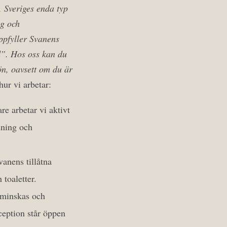
 Sveriges enda typ
ng och
uppfyller Svanens
d”. Hos oss kan du
ön, oavsett om du är
ur vi arbetar:
e arbetar vi aktivt
sning och
vanens tillåtna
toaletter.
n minskas och
ception står öppen