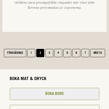
världens mest prestigefyllda vinguider när viner från
Terreno provsmakas av experterna.
FÖREGÅENDE
1
2
3
4
5
6
7
NÄSTA
BOKA MAT & DRYCK
BOKA BORD