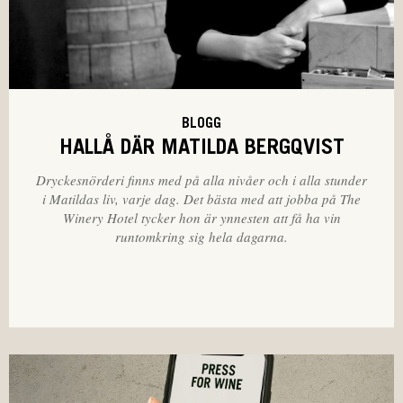
BLOGG
HALLÅ DÄR MATILDA BERGQVIST
Dryckesnörderi finns med på alla nivåer och i alla stunder
i Matildas liv, varje dag. Det bästa med att jobba på The
Winery Hotel tycker hon är ynnesten att få ha vin
runtomkring sig hela dagarna.