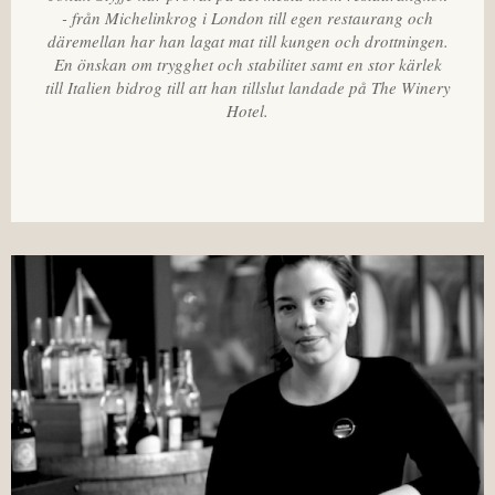
- från Michelinkrog i London till egen restaurang och
däremellan har han lagat mat till kungen och drottningen.
En önskan om trygghet och stabilitet samt en stor kärlek
till Italien bidrog till att han tillslut landade på The Winery
Hotel.