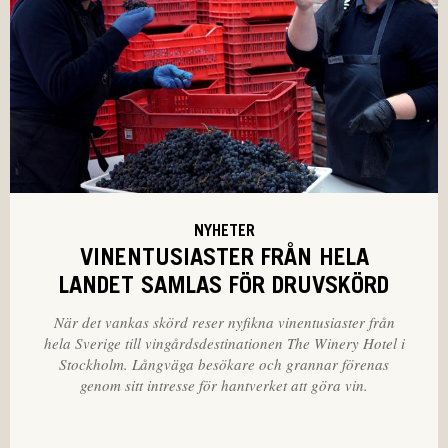
NYHETER
VINENTUSIASTER FRÅN HELA
LANDET SAMLAS FÖR DRUVSKÖRD
När det vankas skörd reser nyfikna vinentusiaster från
hela Sverige till vingårdsdestinationen The Winery Hotel i
Stockholm. Långväga besökare och grannar förenas
genom sitt intresse för hantverket att göra vin.