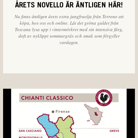
ÅRETS NOVELLO ÄR ÄNTLIGEN HÄR!
Nu finns äntligen årets extra jungfruolja från Terreno att
köpa, hos oss och online. Låt det gröna guldet från
Toscana lysa upp i vintermörkret med sin intensiva färg,
doft av nyklippt sommargräs och smak som förgyller
vardagen.