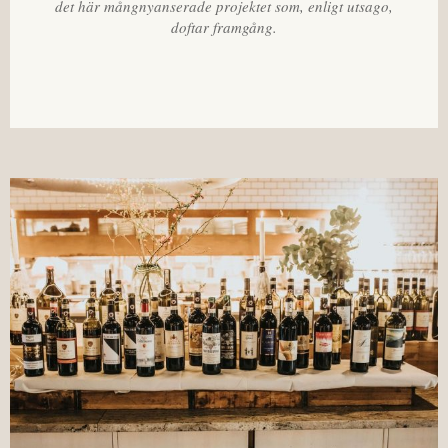
det här mångnyanserade projektet som, enligt utsago,
doftar framgång.