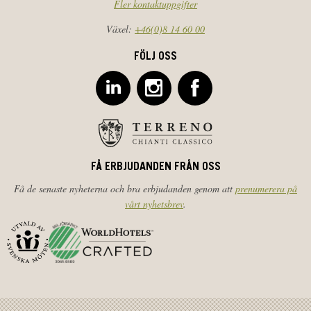
Fler kontaktuppgifter
Växel:
+46(0)8 14 60 00
FÖLJ OSS
FÅ ERBJUDANDEN FRÅN OSS
Få de senaste nyheterna och bra erbjudanden genom att
prenumerera på
vårt nyhetsbrev
.