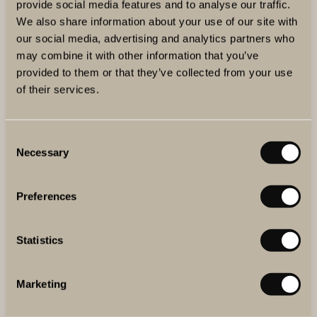
provide social media features and to analyse our traffic.
We also share information about your use of our site with
our social media, advertising and analytics partners who
may combine it with other information that you’ve
NYHETER
provided to them or that they’ve collected from your use
DAGS FÖR FESTA DEL CHIANTI
of their services.
CLASSICO 2022
Vinmässan Festa del Chianti Classico på The Winery
Consent
Hotel anordnas den 18-19 Mars 2022 för tredje gången i
Necessary
Selection
Stockholm. Elva kvalitetsproducenter från området
kommer på besök och det blir toskansk vinfest och
djupdykning i Chianti Classico.
Preferences
Statistics
Marketing