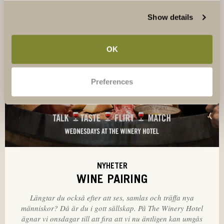
Show details
OK
Preferences
NYHETER
WINE PAIRING
Längtar du också efter att ses, samlas och träffa nya
människor? Då är du i gott sällskap. På The Winery Hotel
ägnar vi onsdagar till att fira att vi nu äntligen kan umgås