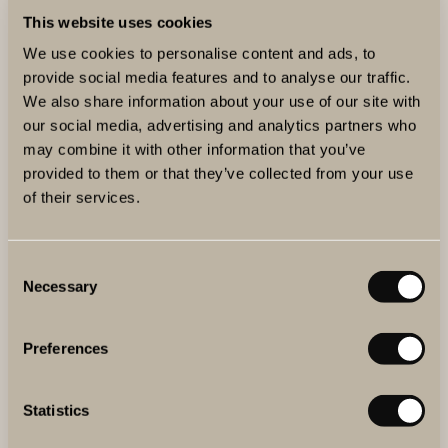
This website uses cookies
We use cookies to personalise content and ads, to
provide social media features and to analyse our traffic.
We also share information about your use of our site with
our social media, advertising and analytics partners who
may combine it with other information that you’ve
provided to them or that they’ve collected from your use
of their services.
Consent
Necessary
ÅRETS BÄSTA JULKLAPP
Selection
Ge bort en upplevelse i jul. Ett presentkort på The Winery
Hotel är en uppskattad och njutningsfull julklapp oavsett
Preferences
om det är till honom, henne, kollegan, mamma, pappa
eller vännen som har allt.
Statistics