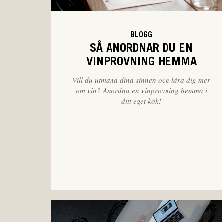
BLOGG
SÅ ANORDNAR DU EN
VINPROVNING HEMMA
Vill du utmana dina sinnen och lära dig mer
om vin? Anordna en vinprovning hemma i
ditt eget kök!