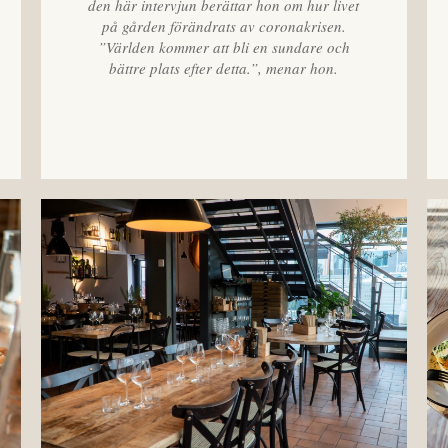
den här intervjun berättar hon om hur livet
på gården förändrats av coronakrisen.
”Världen kommer att bli en sundare och
bättre plats efter detta.”, menar hon.