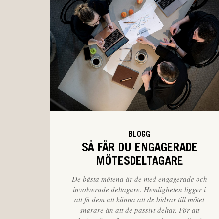
BLOGG
SÅ FÅR DU ENGAGERADE
MÖTESDELTAGARE
De bästa mötena är de med engagerade och
involverade deltagare. Hemligheten ligger i
att få dem att känna att de bidrar till mötet
snarare än att de passivt deltar. För att