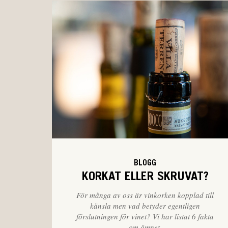
BLOGG
KORKAT ELLER SKRUVAT?
För många av oss är vinkorken kopplad till
känsla men vad betyder egentligen
förslutningen för vinet? Vi har listat 6 fakta
om ämnet.