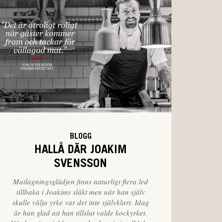
BLOGG
HALLÅ DÄR JOAKIM
SVENSSON
Matlagningsglädjen finns naturligt flera led
tillbaka i Joakims släkt men när han själv
skulle välja yrke var det inte självklart. Idag
är han glad att han tillslut valde kockyrket.