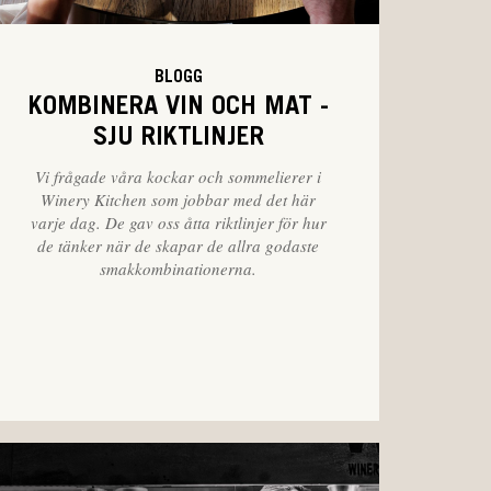
BLOGG
KOMBINERA VIN OCH MAT -
SJU RIKTLINJER
Vi frågade våra kockar och sommelierer i
Winery Kitchen som jobbar med det här
varje dag. De gav oss åtta riktlinjer för hur
de tänker när de skapar de allra godaste
smakkombinationerna.