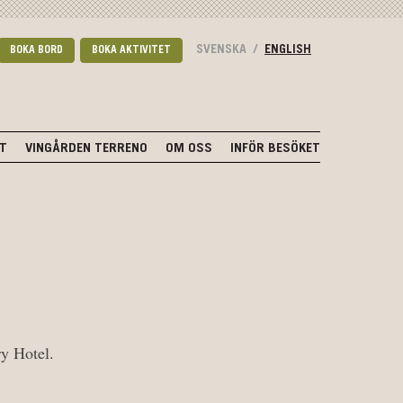
SVENSKA
/
ENGLISH
BOKA BORD
BOKA AKTIVITET
NT
VINGÅRDEN TERRENO
OM OSS
INFÖR BESÖKET
ry Hotel.