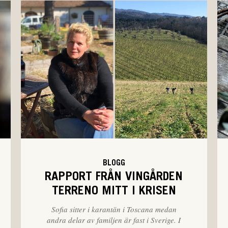
BLOGG
RAPPORT FRÅN VINGÅRDEN
TERRENO MITT I KRISEN
Sofia sitter i karantän i Toscana medan
andra delar av familjen är fast i Sverige. I