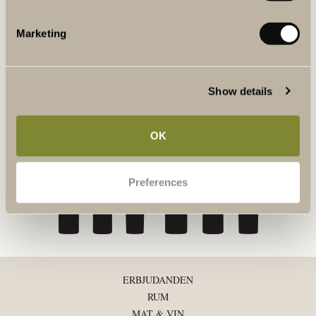
BOKA GUIDAD TUR I VINERIET
Marketing
I vårt vineri kan du följa den nyplockade druvans resa till färdigt
vin. Gå en guidad tur i vårt vineri och provsmaka vårt egna vin,
Winery Red.
Show details
LÄS MER & BOKA
OK
Preferences
ERBJUDANDEN
RUM
MAT & VIN