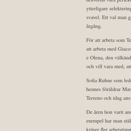
ytterligare selekterin
svavel. Ett val man gj
årgång.
För att arbeta som T
att arbeta med Giaco
e Olena, den välkänd
och vill vara med, at
Sofia Ruhne som lede
hennes föräldrar Mats
Terreno och idag ans
De åren hon varit an
exempel har man stä
kräver fler arbetsti