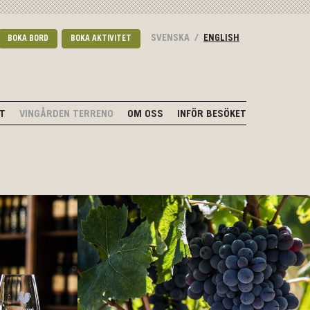
SVENSKA
/
ENGLISH
BOKA BORD
BOKA AKTIVITET
NT
VINGÅRDEN TERRENO
OM OSS
INFÖR BESÖKET