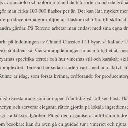
ljs av canaiolo och colorino bland de blå sorterna och de grön
 gör man cirka 100 000 flaskor per år. Det kan låta mycket me
rre producenterna gör miljontals flaskor och ofta, till skillnad
n andra gårdar. På Terreno arbetar man endast med sina egna dr
arkt på indelningen av Chianti Classico i 11 byar, så kallade
e) på italienska. Genom uppdelningen finns möjlighet att mer d
arnas specifika terroir och hur vinernas stil och karaktär skilje
s komplexitet. Terreno har sedan starten varit med och aktivt st
Ruhne är idag, som första kvinna, ordförande för producentor
ngårdsrestaurang som är öppen från tidig vår till sen höst. Hä
enyn och serverar eleganta rätter gjorda på lokala ingrediens
ogiska köksträdgården. På gården organiseras alltifrån mindre 
Som besökare kan du även gå en guidad tur i vineriet och njuta