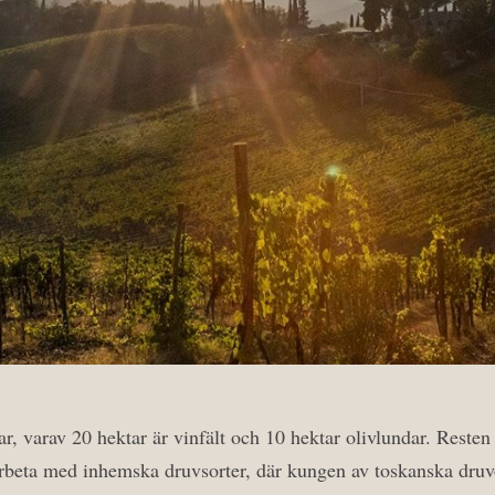
r, varav 20 hektar är vinfält och 10 hektar olivlundar. Resten
 arbeta med inhemska druvsorter, där kungen av toskanska druv