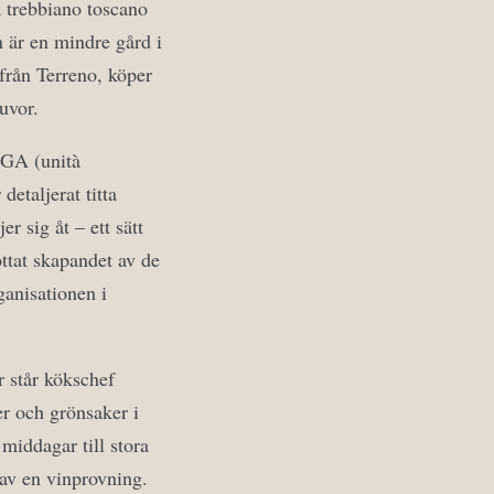
a trebbiano toscano
n är en mindre gård i
 från Terreno, köper
uvor.
 UGA (unità
etaljerat titta
r sig åt – ett sätt
öttat skapandet av de
ganisationen i
r står kökschef
er och grönsaker i
middagar till stora
 av en vinprovning.