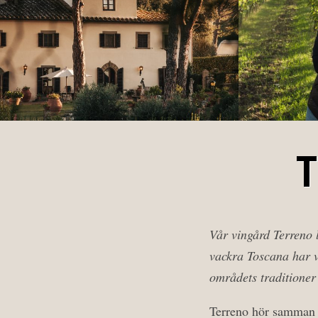
T
Vår vingård Terreno l
vackra Toscana har v
områdets traditioner 
Terreno hör samman 