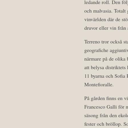
ledande roll. Den fö
och malvasia. Totalt
vinvärlden där de stö
druvor eller vin frå
Terreno tror också st
geografiche aggiuntiv
närmare på de olika by
att belysa distriktet
11 byarna och Sofia 
Montefioralle.
På gården finns en vi
Francesco Galli för m
säsong från den ekol
fester och bröllop. 