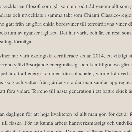
tvecklat en filosofi som går som en röd tråd genom allt som 
ändrats och utvecklats i samma takt som Chianti Classico-regi
o gått från att göra enkla bordsviner till terroirdrivna viner 
spektrum av nyanser i glaset. Det har varit, och är, en resa som
ssningsförmåga
viner har varit ekologiskt certifierade sedan 2014, ett viktigt s
 Terreno självförsörjande energimässigt och kan tillgodose gård
pel är att all energi kommer från solpaneler, värme från ved s
ns skog och vatten från gårdens sjö där man samlar upp regnvat
att föra vidare Terreno till nästa generation i ett bättre skick
n dagligen för att höja kvaliteten på allt man gör, för det är 
lt till flaska. För att kunna arbeta hantverksmässigt och undvika
ta när de kommer in i vineriet. Druvorna skördas för hand o