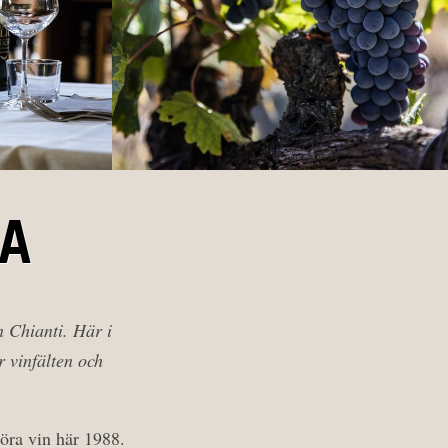
NA
n Chianti. Här i
 vinfälten och
ra vin här 1988.