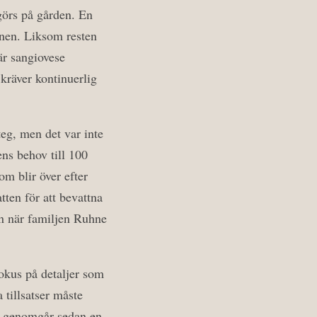
görs på gården. En
onen. Liksom resten
där sangiovese
 kräver kontinuerlig
teg, men det var inte
ens behov till 100
om blir över efter
ten för att bevattna
 än när familjen Ruhne
fokus på detaljer som
 tillsatser måste
ch genomgår sedan en