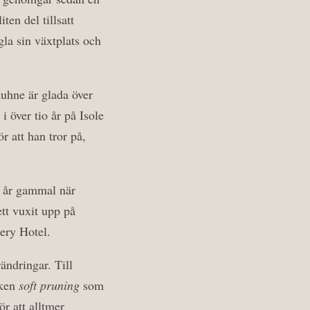
ten del tillsatt
egla sin växtplats och
uhne är glada över
 över tio år på Isole
 att han tror på,
u år gammal när
ett vuxit upp på
ery Hotel.
ändringar. Till
iken
soft pruning
som
r att alltmer