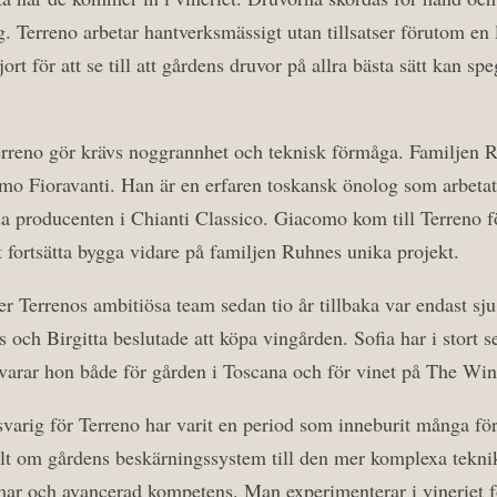
g. Terreno arbetar hantverksmässigt utan tillsatser förutom en li
ort för att se till att gårdens druvor på allra bästa sätt kan sp
erreno gör krävs noggrannhet och teknisk förmåga. Familjen R
mo Fioravanti. Han är en erfaren toskansk önolog som arbetat i
a producenten i Chianti Classico. Giacomo kom till Terreno för
t fortsätta bygga vidare på familjen Ruhnes unika projekt.
r Terrenos ambitiösa team sedan tio år tillbaka var endast sj
 och Birgitta beslutade att köpa vingården. Sofia har i stort s
varar hon både för gården i Toscana och för vinet på The Win
svarig för Terreno har varit en period som inneburit många för
llt om gårdens beskärningssystem till den mer komplexa tekn
mmar och avancerad kompetens. Man experimenterar i vineriet fö