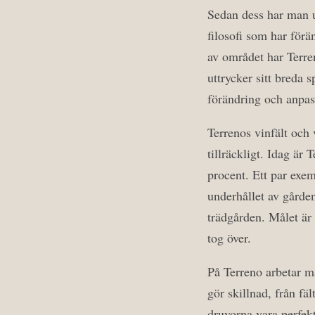
Sedan dess har man u
filosofi som har för
av området har Terren
uttrycker sitt breda 
förändring och anpa
Terrenos vinfält och 
tillräckligt. Idag är
procent. Ett par exem
underhållet av gårde
trädgården. Målet är 
tog över.
På Terreno arbetar ma
gör skillnad, från fä
druvorna vara perfek