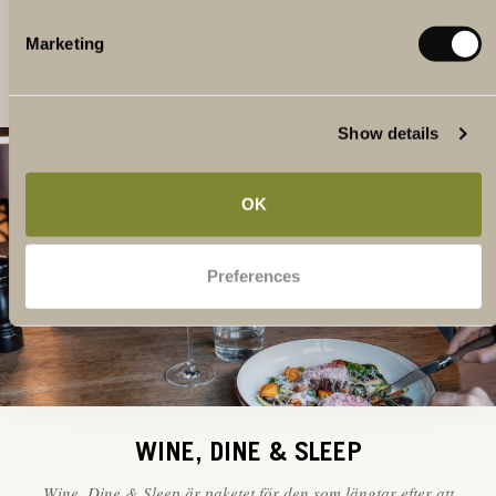
Marketing
VÅRA MEST POPULÄRA PAKETERBJUDANDEN
Show details
HELHETSUPPLEVELSE
OK
Preferences
WINE, DINE & SLEEP
Wine, Dine & Sleep är paketet för den som längtar efter att