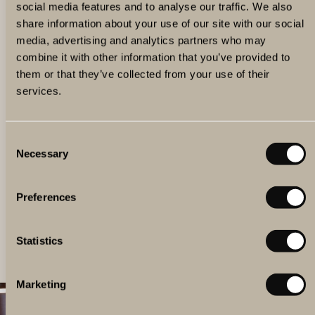
social media features and to analyse our traffic. We also
share information about your use of our site with our social
media, advertising and analytics partners who may
VILKET PAKET SKA MAN VÄLJA?
combine it with other information that you’ve provided to
Är du osäker på vilket boendepaket du ska välja? Jämför
them or that they’ve collected from your use of their
våra mest populära och se vilket som passar dig allra
services.
bäst.
Consent
Necessary
Selection
Preferences
Statistics
VÅRA MEST POPULÄRA PAKETERBJUDANDEN
Marketing
HELHETSUPPLEVELSE