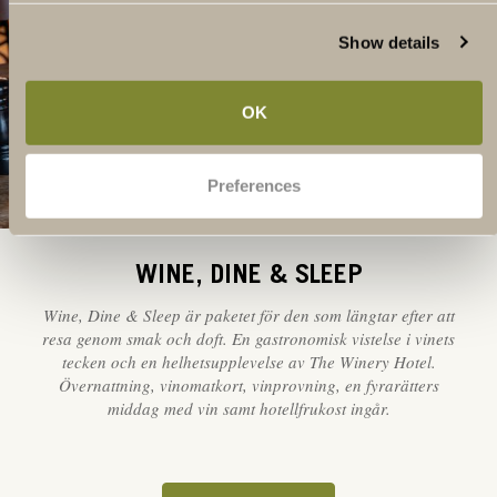
Show details
OK
Preferences
WINE, DINE & SLEEP
Wine, Dine & Sleep är paketet för den som längtar efter att
resa genom smak och doft. En gastronomisk vistelse i vinets
tecken och en helhetsupplevelse av The Winery Hotel.
Övernattning, vinomatkort, vinprovning, en fyrarätters
middag med vin samt hotellfrukost ingår.