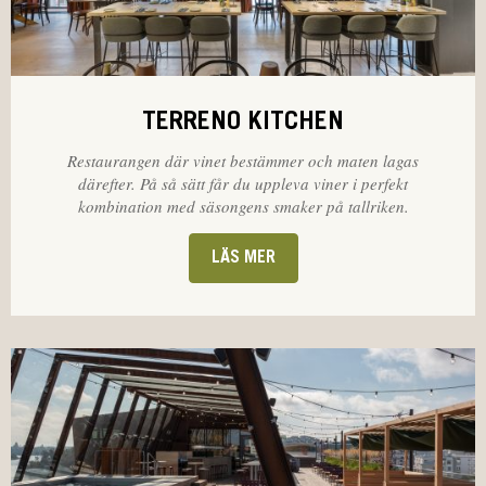
TERRENO KITCHEN
Restaurangen där vinet bestämmer och maten lagas
därefter. På så sätt får du uppleva viner i perfekt
kombination med säsongens smaker på tallriken.
LÄS MER