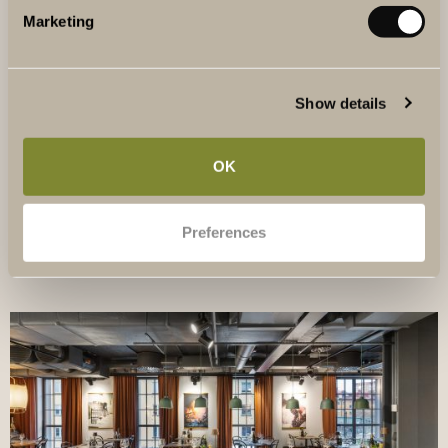
Hotel? Boka in ett bröllopsmöte där era specifika
Marketing
önskemål diskuteras. Kontakta Emma på
emma.kjaernes@thewineryhotel.se
Show details
OK
LADDA NED BRÖLLOPSBROSCHYR
Preferences
LÄS MER