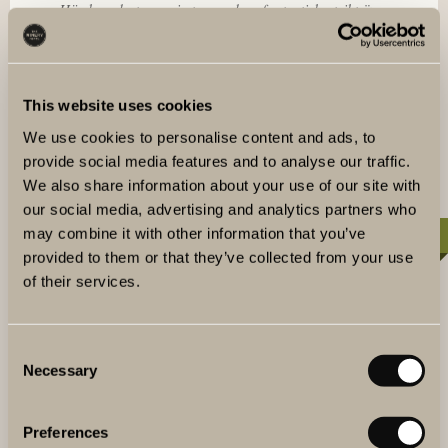
Här kan du ta en simtur med en fantastisk utsikt över
Brunnsviken och Hagaparken eller ett glas vin på
terrassen medan du njuter av solnedgången över
Strawberry Arena.
This website uses cookies
LÄS MER
We use cookies to personalise content and ads, to
provide social media features and to analyse our traffic.
We also share information about your use of our site with
our social media, advertising and analytics partners who
may combine it with other information that you’ve
KONFERENS MED ÖVERNATTNING
provided to them or that they’ve collected from your use
of their services.
Consent
Necessary
Selection
Preferences