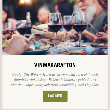
VINMAKARAFTON
Upplev The Winery Hotel ur ett vinmakarperspektiv och
djupdyk i vinkunskap. Paketet inkluderar guidad tur i
vineriet, vinprovning och trerättersmiddag med vinpaket.
LÄS MER