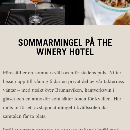
SOMMARMINGEL PÅ THE
WINERY HOTEL
Föreställ er en sommarkväll ovanför stadens puls. Ni tar
hissen upp till våning 6 där en privat del av vår takterrass
väntar – med utsikt över Brunnsviken, hantverksvin i
glaset och en atmosfär som sätter tonen för kvällen. Här
möts ni för ett avslappnat mingel i kvällssolen där
samtalen får ta plats.
Intill eventytan serveras en generös italiensk buffé med