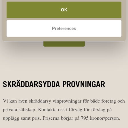
OK
LÄS MER & BOKA
Preferences
SE ALLA EVENT
SKRÄDDARSYDDA PROVNINGAR
Vi kan även skräddarsy vinprovningar för både företag och
privata sällskap. Kontakta oss i förväg för förslag på
upplägg samt pris. Priserna börjar på 795 kronor/person.