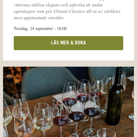
vinernas tidlösa elegans och utforska de unika
egenskaper som gör Chianti Classico till en av världens
mest uppskattade vinstilar.
Torsdag, 24 september - 18:00
LÄS MER & BOKA