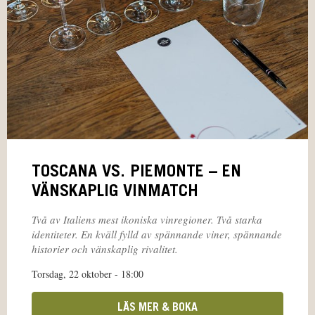
TOSCANA VS. PIEMONTE – EN
VÄNSKAPLIG VINMATCH
Två av Italiens mest ikoniska vinregioner. Två starka
identiteter. En kväll fylld av spännande viner, spännande
historier och vänskaplig rivalitet.
Torsdag, 22 oktober - 18:00
LÄS MER & BOKA