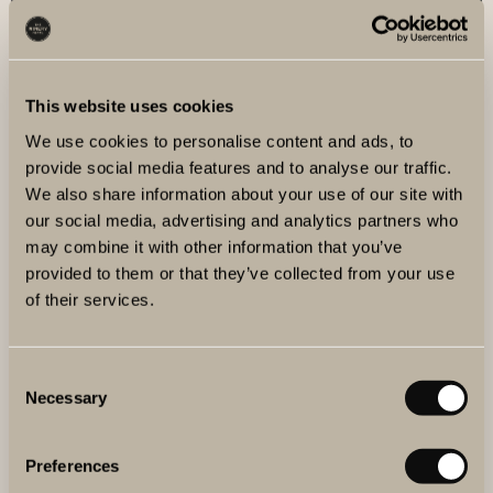
This website uses cookies
We use cookies to personalise content and ads, to
provide social media features and to analyse our traffic.
KOMBINERA VIN & OST
We also share information about your use of our site with
our social media, advertising and analytics partners who
En god ost och ett glas passande vin är njutning i dess
renaste form. Men, vad är det som gör det så gudomligt
may combine it with other information that you’ve
gott? Lär dig hitta de bästa vin- och ostkombinationerna
provided to them or that they’ve collected from your use
med oss.
of their services.
Consent
Necessary
Selection
Preferences