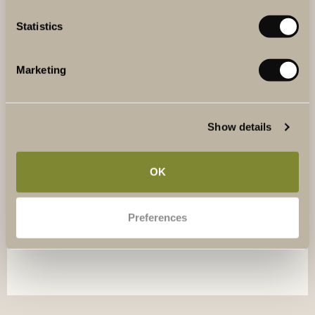
Statistics
Marketing
Show details
LÄR DIG SABRERA SOM ETT PROFFS
Att öppna champagne med en sabel gör dig definitivt till
OK
stjärnan på festen. Det ser svårt ut men med den rätta
tekniken kan alla lära sig.
I sommar anordnar vi
sabreringskurser med efterföljande bubbelprovning varje
Preferences
måndag.