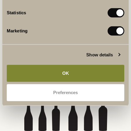
KÖP ETT PRESENTKORT
Statistics
Marketing
BOKA GUIDAD TUR I VINERIET
Show details
I vårt vineri kan du följa den nyplockade druvans resa till färdigt
vin. Gå en guidad tur i vårt vineri och provsmaka vårt egna vin,
Winery Red.
OK
LÄS MER & BOKA
Preferences