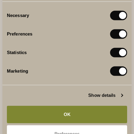
En botanisk trädgård med två växthus och ligger precis
intill Brunnsvikens strand. Här hittar ni växter från hela
Consent
världen som exempelvis medelhavsområdet och
Necessary
Selection
tropikerna.
LÄS MER
Preferences
Statistics
Marketing
Show details
OK
Preferences