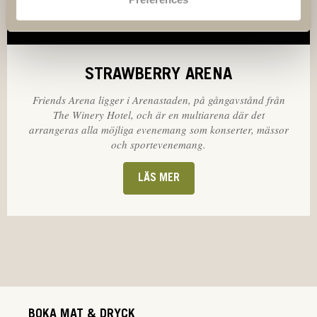
STRAWBERRY ARENA
Friends Arena ligger i Arenastaden, på gångavstånd från
The Winery Hotel, och är en multiarena där det
arrangeras alla möjliga evenemang som konserter, mässor
och sportevenemang.
LÄS MER
BOKA MAT & DRYCK