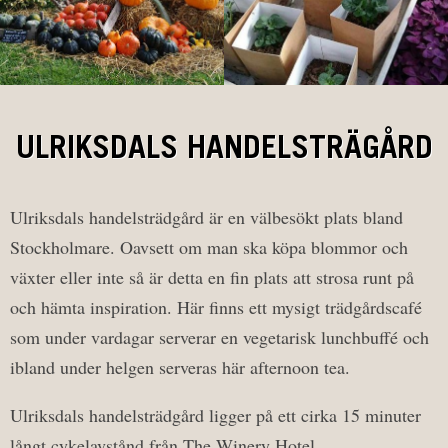
ULRIKSDALS HANDELSTRÄGÅRD
Ulriksdals handelsträdgård är en välbesökt plats bland
Stockholmare. Oavsett om man ska köpa blommor och
växter eller inte så är detta en fin plats att strosa runt på
och hämta inspiration. Här finns ett mysigt trädgårdscafé
som under vardagar serverar en vegetarisk lunchbuffé och
ibland under helgen serveras här afternoon tea.
Ulriksdals handelsträdgård ligger på ett cirka 15 minuter
långt cykelavstånd från The Winery Hotel.