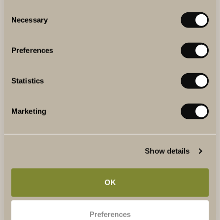
Consent
Flera ton druvor, hårt arbetande vingårdsarbetare, gäster
Necessary
Selection
och skolelever som fick uppleva en dag de sent ska
glömma. Årets skörd på The Winery Hotel gick i
utbildningens och gemenskapens tecken.
Preferences
LÄS MER
Statistics
Marketing
Show details
OK
Preferences