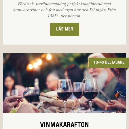
Fördrink, trerättersmiddag perfekt kombinerad med
hantverksviner och fest med egen bar och DJ ingår. Från
1585:- per person.
LÄS MER
10-40 DELTAGARE
VINMAKARAFTON