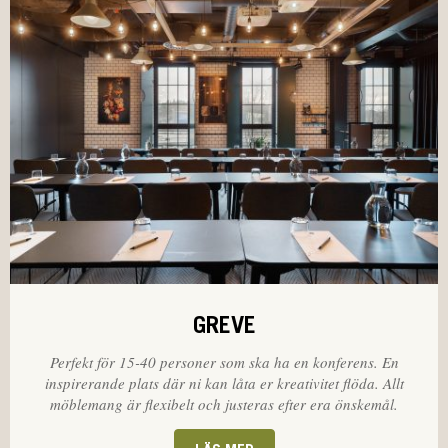
GREVE
Perfekt för 15-40 personer som ska ha en konferens. En
inspirerande plats där ni kan låta er kreativitet flöda. Allt
möblemang är flexibelt och justeras efter era önskemål.