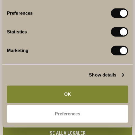
Preferences
Statistics
WINERY STUDIO
Marketing
Winery Studio är en av våra mer kreativa lokaler. Här kan
ni sitta vid ett större bord eller i mindre grupper och sätta
upp papper och skisser på väggen för bättre överblick.
Show details
LÄS MER
OK
Preferences
SE ALLA LOKALER