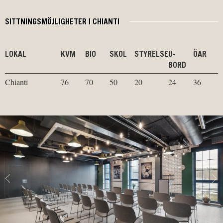
SITTNINGSMÖJLIGHETER I CHIANTI
LOKAL
KVM
BIO
SKOL
STYRELSE
U-
ÖAR
BORD
Chianti
76
70
50
20
24
36