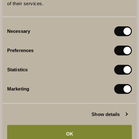
of their services.
Det italienska köket är både lättlagat och gudomligt gott.
Idag tipsar vi om en klassisk italiensk rätt från den
italienska trattorian Terreno Deli.
Consent
Necessary
Selection
Preferences
Statistics
Marketing
Show details
OK
LÅT VINET ANDAS