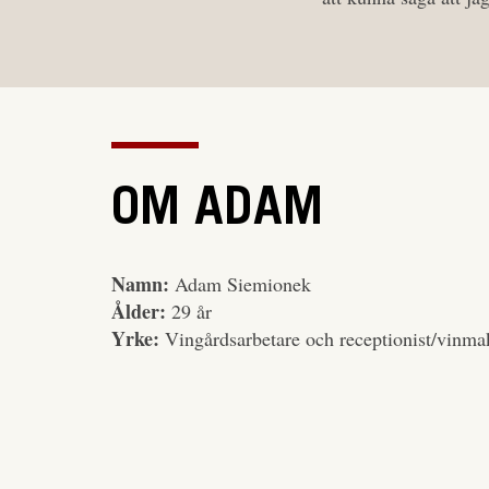
OM ADAM
Namn:
Adam Siemionek
Ålder:
29 år
Yrke:
Vingårdsarbetare och receptionist/vinmak