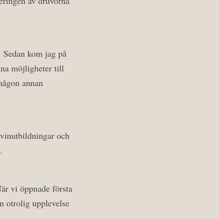
teringen av druvorna
g. Sedan kom jag på
na möjligheter till
å någon annan
 vinutbildningar och
.
När vi öppnade första
en otrolig upplevelse