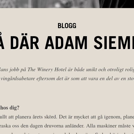
BLOGG
Å DÄR ADAM SIEM
ns jobb på The Winery Hotel är både unikt och otroligt rolig
vingårdsabetare eftersom det är som att vara en del av en sto
 hos dig?
 fullt att planera årets skörd. Det är mycket att gå igenom, pla
eraska oss den dagen druvorna anländer. Alla maskiner måste v