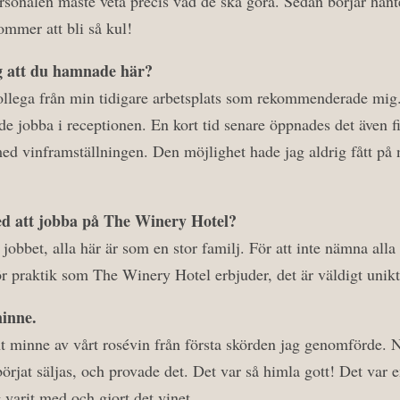
personalen måste veta precis vad de ska göra. Sedan börjar han
ommer att bli så kul!
g att du hamnade här?
kollega från min tidigare arbetsplats som rekommenderade mi
de jobba i receptionen. En kort tid senare öppnades det även fi
 med vinframställningen. Den möjlighet hade jag aldrig fått p
ed att jobba på The Winery Hotel?
jobbet, alla här är som en stor familj. För att inte nämna alla
 för praktik som The Winery Hotel erbjuder, det är väldigt unikt
minne.
int minne av vårt rosévin från första skörden jag genomförde. 
börjat säljas, och provade det. Det var så himla gott! Det var 
g varit med och gjort det vinet.