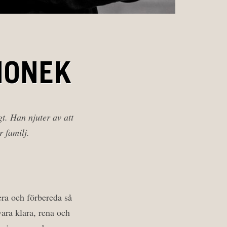
IONEK
t. Han njuter av att
r familj.
nera och förbereda så
ara klara, rena och