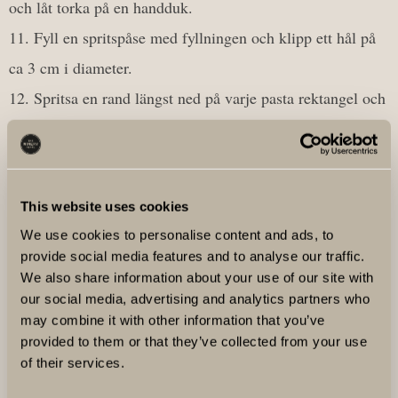
och låt torka på en handduk.
Fyll en spritspåse med fyllningen och klipp ett hål på
ca 3 cm i diameter.
Spritsa en rand längst ned på varje pasta rektangel och
rulla ihop, så tight som möjligt genom att försiktigt dra
tillbaka flera gånger under rullningen.
Lägg i en smörad och oljad ugnsform. Pensla rullarna
This website uses cookies
med smält smör och riv över parmesan.
We use cookies to personalise content and ads, to
Grädda i ugnen i 180 grader i 7 minuter.
provide social media features and to analyse our traffic.
Skär svampen i bitar och stek i olja med en hel
We also share information about your use of our site with
our social media, advertising and analytics partners who
krossad vitlök. Krydda med salt och chili.
may combine it with other information that you’ve
Lägg några blad spenat på varje tallrik, lägg upp 3
provided to them or that they’ve collected from your use
of their services.
cannelloni per person och toppa med svampen och någon