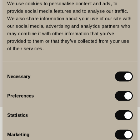
fruktigt med inslag av grapefrukt och äpple. Vinet är
We use cookies to personalise content and ads, to
ekologiskt.
provide social media features and to analyse our traffic.
We also share information about your use of our site with
our social media, advertising and analytics partners who
may combine it with other information that you’ve
provided to them or that they’ve collected from your use
Text: Tamara Sundstedt
of their services.
Publicerat: 27 mars, 2019
Uppdaterad: 21 augusti, 2019
Consent
Necessary
Selection
Preferences
Statistics
BOKA MAT & DRYCK
Marketing
BOKA BORD