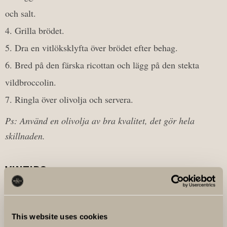
och salt.
Grilla brödet.
Dra en vitlöksklyfta över brödet efter behag.
Bred på den färska ricottan och lägg på den stekta
vildbroccolin.
Ringla över olivolja och servera.
Ps: Använd en olivolja av bra kvalitet, det gör hela
skillnaden.
VINTIPS:
Bianco di Stella
, ett vitt vin från Toscana framställt av de
lokala druvsorterna Trebbiano och Malvasia. Friskt och
This website uses cookies