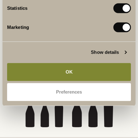
KÖP ETT PRESENTKORT
Statistics
Marketing
BOKA GUIDAD TUR I VINERIET
I vårt vineri kan du följa den nyplockade druvans resa till färdigt
Show details
vin. Gå en guidad tur i vårt vineri och provsmaka vårt egna vin,
Winery Red.
OK
LÄS MER & BOKA
Preferences