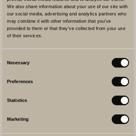
möteslokaler som passar allt från det lilla mötet, den stora
We also share information about your use of our site with
konferensen, produktlanseringen, mässan eller andra
our social media, advertising and analytics partners who
typer av event.
may combine it with other information that you’ve
provided to them or that they’ve collected from your use
LÄS MER
of their services.
Consent
Necessary
Selection
Preferences
Statistics
Marketing
TERRENO KITCHEN