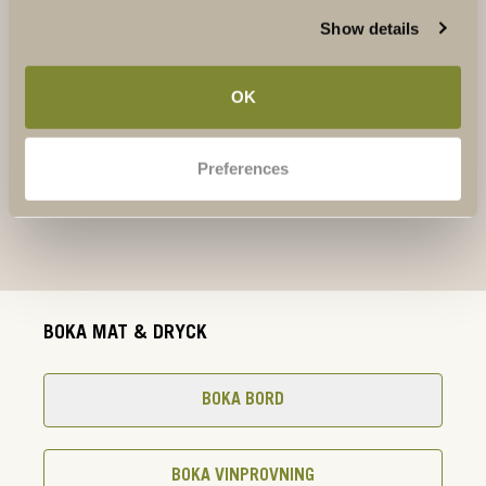
Restaurangen där vinet bestämmer och maten lagas
Show details
därefter. På så sätt får du uppleva viner i perfekt
kombination med säsongens smaker på tallriken.
OK
LÄS MER
Preferences
BOKA MAT & DRYCK
BOKA BORD
BOKA VINPROVNING